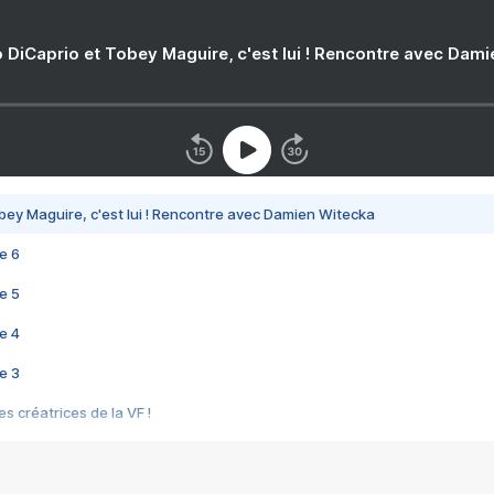
 DiCaprio et Tobey Maguire, c'est lui ! Rencontre avec Dam
bey Maguire, c'est lui ! Rencontre avec Damien Witecka
e 6
e 5
e 4
e 3
s créatrices de la VF !
e 2
e 1