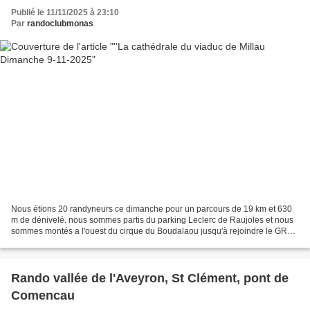
Publié le 11/11/2025 à 23:10
Par
randoclubmonas
Nous étions 20 randyneurs ce dimanche pour un parcours de 19 km et 630
m de dénivelé. nous sommes partis du parking Leclerc de Raujoles et nous
sommes montés a l'ouest du cirque du Boudalaou jusqu'à rejoindre le GR
736 avec une magnifique vue sur le viaduc...
Rando vallée de l'Aveyron, St Clément, pont de
Comencau