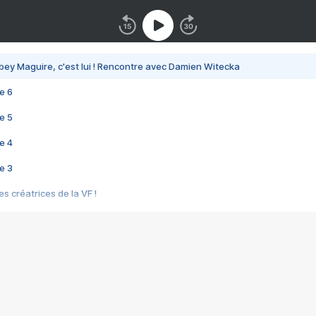
bey Maguire, c'est lui ! Rencontre avec Damien Witecka
e 6
e 5
e 4
e 3
s créatrices de la VF !
e 2
e 1
e Mektoub My Love arrive enfin ! Rencontre avec Shaïn Boumedine et Sal
i : après Toni en famille