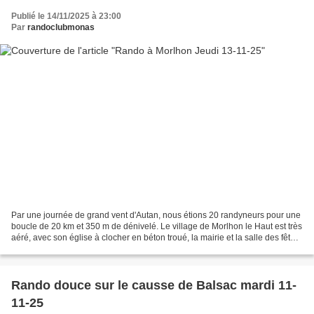
Publié le 14/11/2025 à 23:00
Par
randoclubmonas
Par une journée de grand vent d'Autan, nous étions 20 randyneurs pour une
boucle de 20 km et 350 m de dénivelé. Le village de Morlhon le Haut est très
aéré, avec son église à clocher en béton troué, la mairie et la salle des fêtes,
tout cela groupé autour...
Rando douce sur le causse de Balsac mardi 11-
11-25