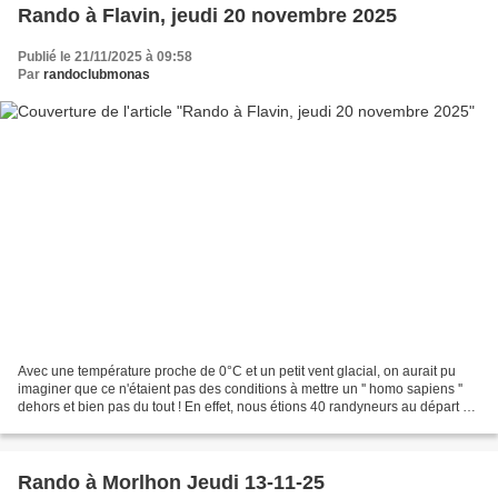
Rando à Flavin, jeudi 20 novembre 2025
Publié le 21/11/2025 à 09:58
Par
randoclubmonas
Avec une température proche de 0°C et un petit vent glacial, on aurait pu
imaginer que ce n'étaient pas des conditions à mettre un '' homo sapiens ''
dehors et bien pas du tout ! En effet, nous étions 40 randyneurs au départ de
Flavin pour une boucle...
Rando à Morlhon Jeudi 13-11-25