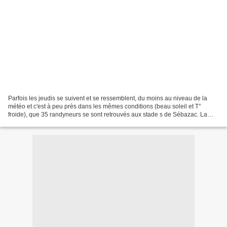
Parfois les jeudis se suivent et se ressemblent, du moins au niveau de la
météo et c'est à peu près dans les mêmes conditions (beau soleil et T°
froide), que 35 randyneurs se sont retrouvés aux stade s de Sébazac. La
boucle de 11,5 km et 80 m de dénivelé...