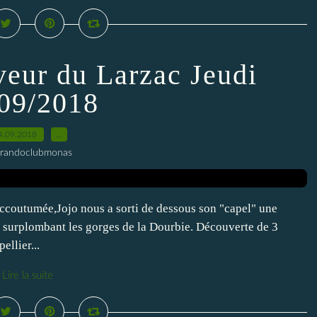
veur du Larzac Jeudi
09/2018
4.09.2018
…
 randoclubmonas
coutumée,Jojo nous a sorti de dessous son "capel" une
 surplombant les gorges de la Dourbie. Découverte de 3
llier...
Lire la suite