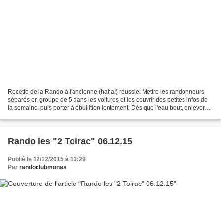
Recette de la Rando à l'ancienne (haha!) réussie: Mettre les randonneurs
séparés en groupe de 5 dans les voitures et les couvrir des petites infos de
la semaine, puis porter à ébullition lentement. Dès que l'eau bout, enlever
tout les randonneurs en suspension...
Rando les "2 Toirac" 06.12.15
Publié le 12/12/2015 à 10:29
Par
randoclubmonas