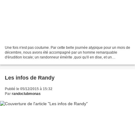
Une fois n'est pas coutume. Par cette belle journée atypique pour un mois de
décembre, nous avons été accompagné par un homme remarquable
d'érudition locale; un randonneur émérite ,quoi qu'il en dise, et un
personnage truculent. Impérissable le souvenir...
Les infos de Randy
Publié le 05/12/2015 à 15:32
Par
randoclubmonas