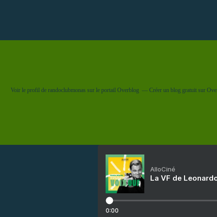
Voir le profil de
randoclubmonas
sur le portail Overblog
Créer un blog gratuit sur Ove
AlloCiné
La VF de Leonardo
0:00