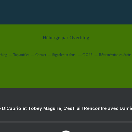
Hébergé par
Overblog
rblog
Top articles
Contact
Signaler un abus
C.G.U.
Rémunération en droits 
 DiCaprio et Tobey Maguire, c'est lui ! Rencontre avec Dam