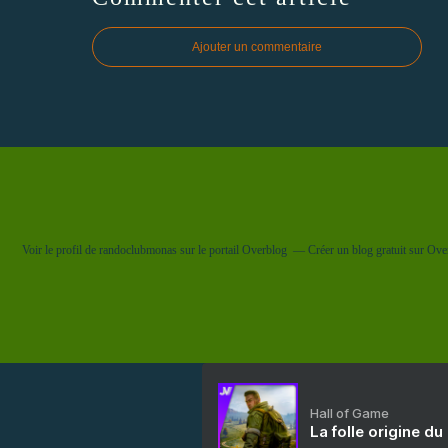
Ajouter un commentaire
Voir le profil de
randoclubmonas
sur le portail Overblog
Créer un blog gratuit sur Ove
Hall of Game
La folle origine du