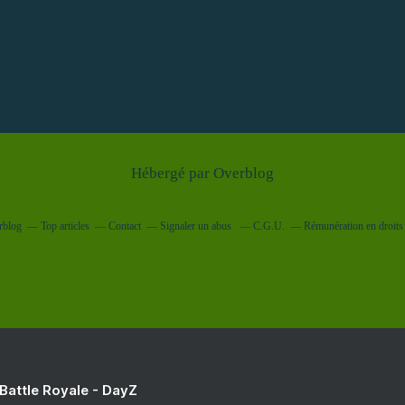
Hébergé par
Overblog
rblog
Top articles
Contact
Signaler un abus
C.G.U.
Rémunération en droits 
 Battle Royale - DayZ